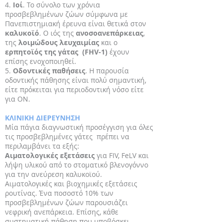
4.
Ιοί
. Το σύνολο των χρόνια
προσβεβλημένων ζώων σύμφωνα με
Πανεπιστημιακή έρευνα είναι θετικά στον
καλυκοϊό
. Ο ιός της
ανοσοανεπάρκειας
,
της
λοιμώδους λευχαιμίας
και ο
ερπητοϊός της γάτας (FHV-1)
έχουν
επίσης ενοχοποιηθεί.
5.
Οδοντικές παθήσεις
. Η παρουσία
οδοντικής πάθησης είναι πολύ σημαντική,
είτε πρόκειται για περιοδοντική νόσο είτε
για ΟΝ.
ΚΛΙΝΙΚΗ ΔΙΕΡΕΥΝΗΣΗ
Μία πάγια διαγνωστική προσέγγιση για όλες
τις προσβεβλημένες γάτες πρέπει να
περιλαμβάνει τα εξής:
Αιματολογικές εξετάσεις
για FIV, FeLV και
λήψη υλικού από το στοματικό βλενογόννο
για την ανεύρεση καλυκοϊού.
Αιματολογικές και βιοχημικές εξετάσεις
ρουτίνας. Ένα ποσοστό 10% των
προσβεβλημένων ζώων παρουσιάζει
νεφρική ανεπάρκεια. Επίσης, κάθε
συστηματική πάθηση που υποβόσκει