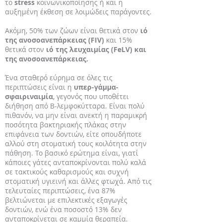
το
stress
κοινωνικοποίησης ή και η
αυξημένη έκθεση σε λοιμώδεις παράγοντες.
Ακόμη, 50% των ζώων είναι θετικά στον
ιό
της ανοσοανεπάρκειας (FIV)
και 15%
θετικά στον
ιό της λευχαιμίας (FeLV) και
της ανοσοανεπάρκειας.
Ένα σταθερό εύρημα σε όλες τις
περιπτώσεις είναι η
υπερ-γάμμα-
σφαιριναιμία
, γεγονός που υποθέτει
διήθηση από Β-λεμφοκύτταρα. Είναι πολύ
πιθανόν, να μην είναι ανεκτή η παραμικρή
ποσότητα βακτηριακής πλάκας στην
επιφάνεια των δοντιών, είτε οπουδήποτε
αλλού στη στοματική τους κοιλότητα στην
πάθηση. Το βασικό ερώτημα είναι, γιατί
κάποιες γάτες ανταποκρίνονται πολύ καλά
σε τακτικούς καθαρισμούς και συχνή
στοματική υγιεινή και άλλες φτωχά. Από τις
τελευταίες περιπτώσεις, ένα 87%
βελτιώνεται με επιλεκτικές εξαγωγές
δοντιών, ενώ ένα ποσοστό 13% δεν
ανταποκρίνεται σε καμμία θεραπεία.