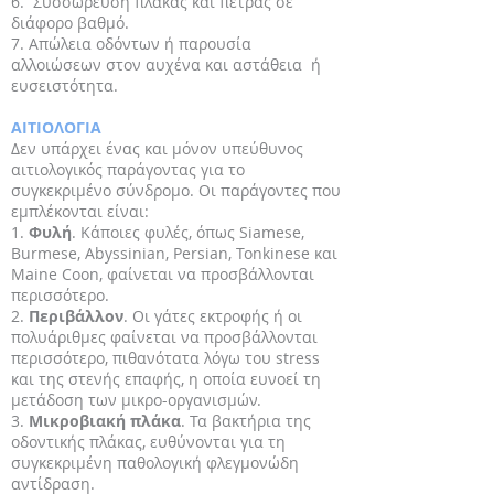
6. Συσσώρευση πλάκας και πέτρας σε
διάφορο βαθμό.
7. Απώλεια οδόντων ή παρουσία
αλλοιώσεων στον αυχένα και αστάθεια ή
ευσειστότητα.
ΑΙΤΙΟΛΟΓΙΑ
Δεν υπάρχει ένας και μόνον υπεύθυνος
αιτιολογικός παράγοντας για το
συγκεκριμένο σύνδρομο. Οι παράγοντες που
εμπλέκονται είναι:
1.
Φυλή
. Κάποιες φυλές, όπως Siamese,
Burmese, Abyssinian, Persian, Tonkinese και
Maine Coon, φαίνεται να προσβάλλονται
περισσότερο.
2.
Περιβάλλον
. Οι γάτες εκτροφής ή οι
πολυάριθμες φαίνεται να προσβάλλονται
περισσότερο, πιθανότατα λόγω του stress
και της στενής επαφής, η οποία ευνοεί τη
μετάδοση των μικρο-οργανισμών.
3.
Μικροβιακή πλάκα
. Τα βακτήρια της
οδοντικής πλάκας, ευθύνονται για τη
συγκεκριμένη παθολογική φλεγμονώδη
αντίδραση.