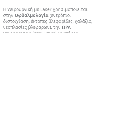
Η χειρουργική με Laser χρησιμοποιείται
στην
Οφθαλμολογία
(εντρόπιο,
διστοιχίαση, έκτοπες βλεφαρίδες, χαλάζιο,
νεοπλασίες βλεφάρων), την
ΩΡΛ
χειρουργική
(στενωτικοί μυκτήρες,
υπερτροφική μαλθακή υπερώα,
αμυγδαλεκτομή, λαυργγικές κοιλίες), την
Οδοντιατρική
(ουλο-στοματίτιδα γάτας,
γλωσσεκτομή, επουλίδα, νεοπλασίες), τη
Γενική χειρουργική
(νεοπλασίες,
μαστεκτομή, ακρωτηριασμοί, ονυχεκτομή).
ΤΑ ΠΛΕΟΝΕΚΤΗΜΑΤΑ ΤΗΣ ΧΡΗΣΗΣ ΤΗΣ
ΤΕΧΝΟΛΟΓΙΑΣ LASER CO2
Μειωμένος μετεγχειρητικός πόνος και
δυσφορία, ενώ παράλληλα καλύτερη
επούλωση σε συγκεκριμένους αγγειοβριθείς
ιστούς (με μικρά αγγεία και τριχοειδή), όπως
ο στοματικός βλεννογόνος, ο φάρυγγας, οι
αμυγδαλές, ο λάρυγγας, η μύτη και τα αυτιά.