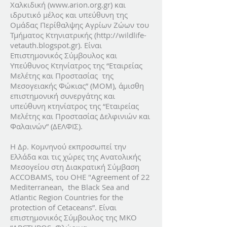
Χαλκιδική (www.arion.org.gr) και
ιδρυτικό μέλος και υπεύθυνη της
Ομάδας Περίθαλψης Αγρίων Ζώων του
Τμήματος Κτηνιατρικής (http://wildlife-
vetauth.blogspot.gr). Είναι
Επιστημονικός Σύμβουλος και
Υπεύθυνος Κτηνίατρος της “Εταιρείας
Μελέτης και Προστασίας της
Μεσογειακής Φώκιας” (ΜΟΜ), άμισθη
επιστημονική συνεργάτης και
υπεύθυνη κτηνίατρος της “Εταιρείας
Μελέτης και Προστασίας Δελφινιών και
Φαλαινών” (ΔΕΛΦΙΣ).
Η Δρ. Κομνηνού εκπροσωπεί την
Ελλάδα και τις χώρες της Ανατολικής
Μεσογείου στη Διακρατική Σύμβαση
ACCOBAMS, του ΟΗΕ "Agreement of 22
Mediterranean, the Black Sea and
Atlantic Region Countries for the
protection of Cetaceans”. Είναι
επιστημονικός Σύμβουλος της ΜΚΟ