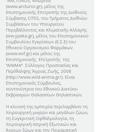
“ARCTUROS, Φλώρινα
(www.arcturos.gr), μέλος της
Επιστημονικής Επιτροπής της Διεθνούς
Σύμβασης CITES, του Τμήματος Διεθνών
Συμβάσεων του Υπουργείου
Περιβάλλοντος και Κλιματικής Αλλαγής
(ww.ypeka.gr), μέλος του Επιστημονικού
Συμβουλίου Εγκρίσεων (Ε.Σ.Ε) του
Εθνικού Οργανισμού Φαρμάκων
(www.eof.gr) και μέλος της
Επιστημονικής Επιτροπής της
“ΑΝΙΜΑ” Σύλλογος Προστασίας και
Περίθαλψης Άγριας Ζωής, 2008
(http://www.wild-anima.gr/). Είναι
Επιστημονικός Σύμβουλος,
συντονίστρια του Εθνικού Δικτύου
Εκβρασμών Θαλασσίων Θηλαστικών.
Η κλινική της εμπειρία περιλαμβάνει τη
Χειρουργική μικρών και μεγάλων ζώων,
τη Συγκριτική Οφθαλμολογία, τη
Χειρουργική-Ιατρική Εξωτικών και
Άγριων ζώων και την Πειραματική