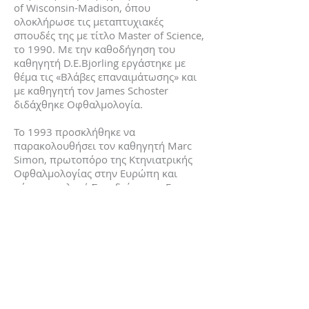
of Wisconsin-Madison, όπου
ολοκλήρωσε τις μεταπτυχιακές
σπουδές της με τίτλο Master of Science,
το 1990. Με την καθοδήγηση του
καθηγητή D.E.Bjorling εργάστηκε με
θέμα τις «Βλάβες επαναιμάτωσης» και
με καθηγητή τον James Schoster
διδάχθηκε Οφθαλμολογία.
Το 1993 προσκλήθηκε να
παρακολουθήσει τον καθηγητή Marc
Simon, πρωτοπόρο της Κτηνιατρικής
Οφθαλμολογίας στην Ευρώπη και
μόνιμο ομιλητή Συνεδρίων της Ευρ.
Κτην. Οφθαλμολογικής Εταιρείας, στο
ιατρείο του στο Παρίσι.
Το 1991 ξεκίνησε τη λειτουργία του
Χειρουργικού Ιατρείου Μικρών Ζώων
στην Αθήνα, με σκοπό την εξυπηρέτηση
οφθαλμολογικών περιστατικών,
Χειρουργικής Μαλακών Μορίων και