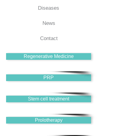
Diseases
News
Contact
Regenerative Medicine
PRP
Stem cell treatment
Prolotherapy